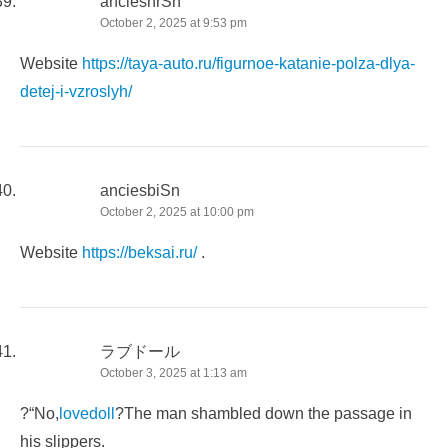
anciesnrSn
October 2, 2025 at 9:53 pm
Website
https://taya-auto.ru/figurnoe-katanie-polza-dlya-
detej-i-vzroslyh/
anciesbiSn
October 2, 2025 at 10:00 pm
Website
https://beksai.ru/
.
ラブドール
October 3, 2025 at 1:13 am
?“No,
lovedoll
?The man shambled down the passage in
his slippers.