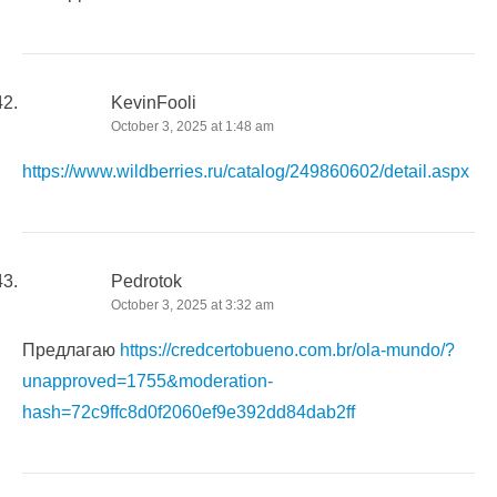
KevinFooli
October 3, 2025 at 1:48 am
https://www.wildberries.ru/catalog/249860602/detail.aspx
Pedrotok
October 3, 2025 at 3:32 am
Предлагаю
https://credcertobueno.com.br/ola-mundo/?
unapproved=1755&moderation-
hash=72c9ffc8d0f2060ef9e392dd84dab2ff