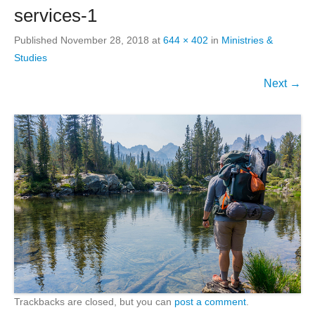
services-1
Published
November 28, 2018
at
644 × 402
in
Ministries &
Studies
Next →
Trackbacks are closed, but you can
post a comment
.