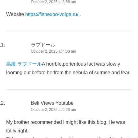
October 2, 2025 at 3:56 am
Website
https://fishexpo-volga.ru/
.
ラブドール
October 2, 2025 at 4:00 am
高級 ラブドール
A horrble,portentous fact was slowly
loomng out before herfrom the nebula of surmse and fear.
Beli Views Youtube
October 2, 2025 at 5:23 am
My brother recommended I mіght ⅼike this blog. Ꮋe was
totlly right.