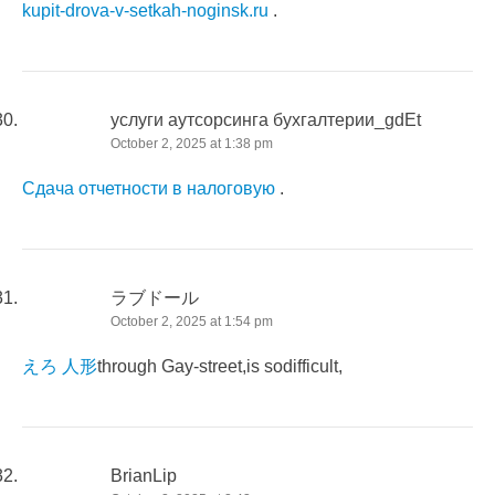
kupit-drova-v-setkah-noginsk.ru
.
услуги аутсорсинга бухгалтерии_gdEt
October 2, 2025 at 1:38 pm
Сдача отчетности в налоговую
.
ラブドール
October 2, 2025 at 1:54 pm
えろ 人形
through Gay-street,is sodifficult,
BrianLip