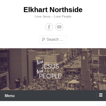
Skip
Elkhart Northside
to
content
Love Jesus – Love People
Search
Menu